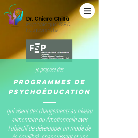
Dr. Chiara Chillà
Psychologue FSP &
Nutritionniste
Je propose des
programmes de
psychoéducation
qui visent des changements au niveau
alimentaire ou émotionnelle avec
l'objectif de développer un mode de
vie équilibré, épanouissant et une