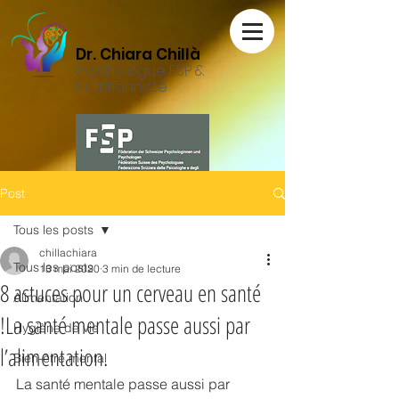
Dr. Chiara Chillà
Psychologue FSP &
Nutritionniste
Post
Tous les posts
chillachiara
Tous les posts
13 mai 2020
3 min de lecture
8 astuces pour un cerveau en santé
Alimentation
!La santé mentale passe aussi par
Hygiène de vie
l’alimentation.
Bien-être mental
La santé mentale passe aussi par 